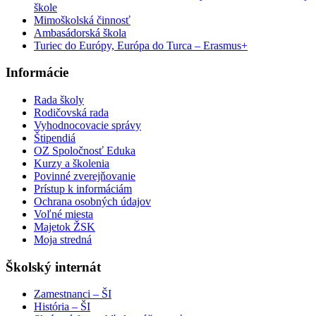
škole
Mimoškolská činnosť
Ambasádorská škola
Turiec do Európy, Európa do Turca – Erasmus+
Informácie
Rada školy
Rodičovská rada
Vyhodnocovacie správy
Štipendiá
OZ Spoločnosť Eduka
Kurzy a školenia
Povinné zverejňovanie
Prístup k informáciám
Ochrana osobných údajov
Voľné miesta
Majetok ŽSK
Moja stredná
Školský internát
Zamestnanci – ŠI
História – ŠI