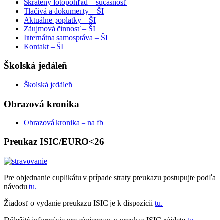
Skrátený fotopohľad – súčasnosť
Tlačivá a dokumenty – ŠI
Aktuálne poplatky – ŠI
Záujmová činnosť – ŠI
Internátna samospráva – ŠI
Kontakt – ŠI
Školská jedáleň
Školská jedáleň
Obrazová kronika
Obrazová kronika – na fb
Preukaz ISIC/EURO<26
Pre objednanie duplikátu v prípade straty preukazu postupujte podľa
návodu
tu.
Žiadosť o vydanie preukazu ISIC je k dispozícii
tu.
Dôležité informácie pre záujemcov o preukaz ISIC nájdete
tu.