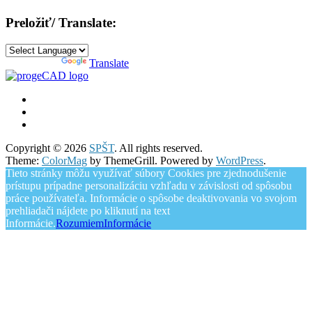
Preložiť/ Translate:
Powered by
Translate
Copyright © 2026
SPŠT
. All rights reserved.
Theme:
ColorMag
by ThemeGrill. Powered by
WordPress
.
Tieto stránky môžu využívať súbory Cookies pre zjednodušenie
prístupu prípadne personalizáciu vzhľadu v závislosti od spôsobu
práce používateľa. Informácie o spôsobe deaktivovania vo svojom
prehliadači nájdete po kliknutí na text
Informácie.
Rozumiem
Informácie