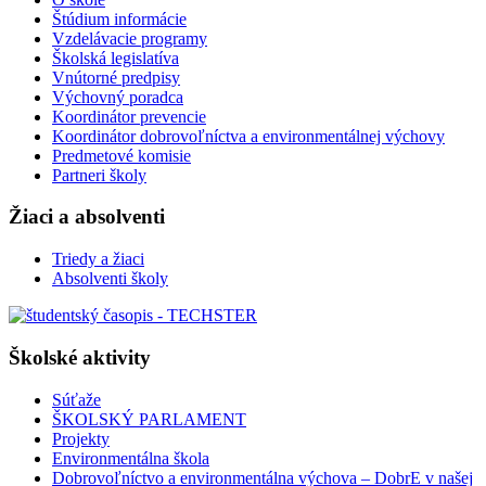
Štúdium informácie
Vzdelávacie programy
Školská legislatíva
Vnútorné predpisy
Výchovný poradca
Koordinátor prevencie
Koordinátor dobrovoľníctva a environmentálnej výchovy
Predmetové komisie
Partneri školy
Žiaci a absolventi
Triedy a žiaci
Absolventi školy
Školské aktivity
Súťaže
ŠKOLSKÝ PARLAMENT
Projekty
Environmentálna škola
Dobrovoľníctvo a environmentálna výchova – DobrE v našej