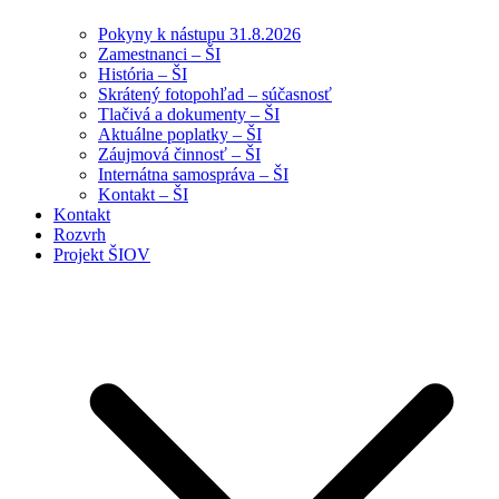
Pokyny k nástupu 31.8.2026
Zamestnanci – ŠI
História – ŠI
Skrátený fotopohľad – súčasnosť
Tlačivá a dokumenty – ŠI
Aktuálne poplatky – ŠI
Záujmová činnosť – ŠI
Internátna samospráva – ŠI
Kontakt – ŠI
Kontakt
Rozvrh
Projekt ŠIOV