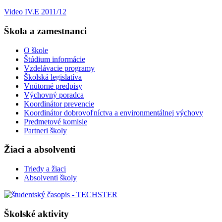
Video IV.E 2011/12
Škola a zamestnanci
O škole
Štúdium informácie
Vzdelávacie programy
Školská legislatíva
Vnútorné predpisy
Výchovný poradca
Koordinátor prevencie
Koordinátor dobrovoľníctva a environmentálnej výchovy
Predmetové komisie
Partneri školy
Žiaci a absolventi
Triedy a žiaci
Absolventi školy
Školské aktivity