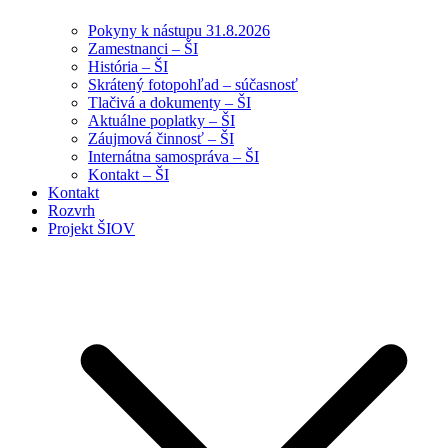
Pokyny k nástupu 31.8.2026
Zamestnanci – ŠI
História – ŠI
Skrátený fotopohľad – súčasnosť
Tlačivá a dokumenty – ŠI
Aktuálne poplatky – ŠI
Záujmová činnosť – ŠI
Internátna samospráva – ŠI
Kontakt – ŠI
Kontakt
Rozvrh
Projekt ŠIOV