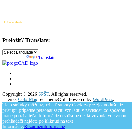
Počasie Martin
Preložiť/ Translate:
Powered by
Translate
Copyright © 2026
SPŠT
. All rights reserved.
Theme:
ColorMag
by ThemeGrill. Powered by
WordPress
.
Tieto stránky môžu využívať súbory Cookies pre zjednodušenie
prístupu prípadne personalizáciu vzhľadu v závislosti od spôsobu
práce používateľa. Informácie o spôsobe deaktivovania vo svojom
prehliadači nájdete po kliknutí na text
Informácie.
Rozumiem
Informácie