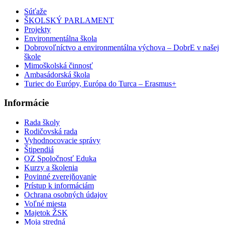
Súťaže
ŠKOLSKÝ PARLAMENT
Projekty
Environmentálna škola
Dobrovoľníctvo a environmentálna výchova – DobrE v našej
škole
Mimoškolská činnosť
Ambasádorská škola
Turiec do Európy, Európa do Turca – Erasmus+
Informácie
Rada školy
Rodičovská rada
Vyhodnocovacie správy
Štipendiá
OZ Spoločnosť Eduka
Kurzy a školenia
Povinné zverejňovanie
Prístup k informáciám
Ochrana osobných údajov
Voľné miesta
Majetok ŽSK
Moja stredná