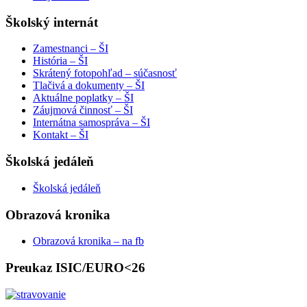
Školský internát
Zamestnanci – ŠI
História – ŠI
Skrátený fotopohľad – súčasnosť
Tlačivá a dokumenty – ŠI
Aktuálne poplatky – ŠI
Záujmová činnosť – ŠI
Internátna samospráva – ŠI
Kontakt – ŠI
Školská jedáleň
Školská jedáleň
Obrazová kronika
Obrazová kronika – na fb
Preukaz ISIC/EURO<26