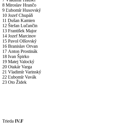
8 Miroslav Hrančo
9 Ľubomír Husovský
10 Jozef Chupáň
11 Dušan Kamien
12 Štefan Lučančin
13 František Major
14 Jozef Marcinov
15 Pavol Olšovský
16 Branislav Orvan
17 Anton Prostinák
18 Ivan Špirko
19 Matej Valocký
20 Otakár Varga
21 Vladimír Varinský
22 Ľubomír Vavák
23 Oto Židek
Trieda
IV.F