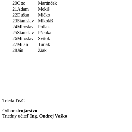
20
Otto
Martinček
21
Adam
Mekiš
22
Dušan
Mičko
23
Stanislav
Mikoláš
24
Miroslav
Poliak
25
Stanislav
Pšenka
26
Miroslav
Svitok
27
Milan
Turiak
28
Ján
Žiak
Trieda
IV.C
Odbor
strojárstvo
Triedny učiteľ
Ing. Ondrej Vaško