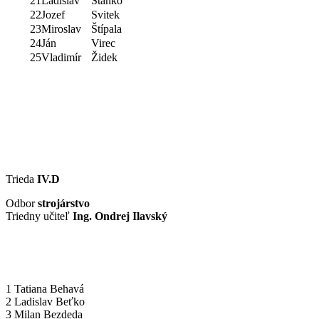
21
Ladislav
Stanko
22
Jozef
Svitek
23
Miroslav
Štípala
24
Ján
Virec
25
Vladimír
Židek
Trieda
IV.D
Odbor
strojárstvo
Triedny učiteľ
Ing. Ondrej Ilavský
1 Tatiana Behavá
2 Ladislav Beťko
3 Milan Bezdeda