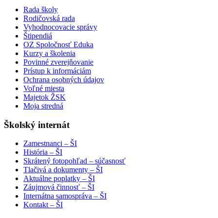
Rada školy
Rodičovská rada
Vyhodnocovacie správy
Štipendiá
OZ Spoločnosť Eduka
Kurzy a školenia
Povinné zverejňovanie
Prístup k informáciám
Ochrana osobných údajov
Voľné miesta
Majetok ŽSK
Moja stredná
Školský internát
Zamestnanci – ŠI
História – ŠI
Skrátený fotopohľad – súčasnosť
Tlačivá a dokumenty – ŠI
Aktuálne poplatky – ŠI
Záujmová činnosť – ŠI
Internátna samospráva – ŠI
Kontakt – ŠI