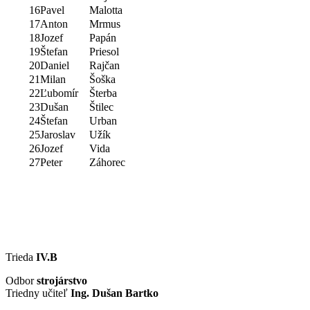
16
Pavel
Malotta
17
Anton
Mrmus
18
Jozef
Papán
19
Štefan
Priesol
20
Daniel
Rajčan
21
Milan
Šoška
22
Ľubomír
Šterba
23
Dušan
Štilec
24
Štefan
Urban
25
Jaroslav
Užík
26
Jozef
Vida
27
Peter
Záhorec
Trieda
IV.B
Odbor
strojárstvo
Triedny učiteľ
Ing. Dušan Bartko