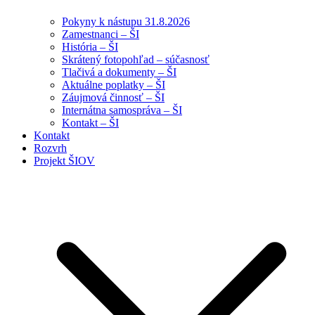
Pokyny k nástupu 31.8.2026
Zamestnanci – ŠI
História – ŠI
Skrátený fotopohľad – súčasnosť
Tlačivá a dokumenty – ŠI
Aktuálne poplatky – ŠI
Záujmová činnosť – ŠI
Internátna samospráva – ŠI
Kontakt – ŠI
Kontakt
Rozvrh
Projekt ŠIOV