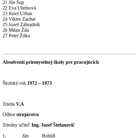
21 Ján Šup
22 Eva Uhrínová
23 Jozef Urban
24 Viktor Zachar
25 Jozef Záhradník
26 Milan Žila
27 Peter Žilka
Absolventi priemyselnej školy pre pracujúcich
Školský rok
1972 – 1973
Trieda
V.A
Odbor
strojárstvo
Triedny učiteľ
Ing. Jozef Štefanovič
1.
Ján
Bohúň