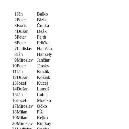
1
Ján
Balko
2
Peter
Bízik
3
Boris
Čupka
4
Dušan
Deák
5
Peter
Fajth
6
Peter
Frlička
7
Ladislav
Haluška
8
Ján
Hanzely
9
Miroslav
Jančiar
10
Peter
Jánsky
11
Ján
Kozlík
12
Dušan
Kožiak
13
Jozef
Kucej
14
Dušan
Lamoš
15
Ján
Lubík
16
Jozef
Mračko
17
Miroslav
Očko
18
Milan
Pĺž
19
Milan
Rejko
20
Miroslav
Ruttkay