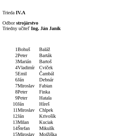
Trieda
IV.A
Odbor
strojárstvo
Triedny učiteľ
Ing. Ján Janík
1
Bohuš
Baláž
2
Peter
Barták
3
Marián
Bartoš
4
Vladimír
Cviček
5
Emil
Čambál
6
Ján
Debnár
7
Miroslav
Fabian
8
Peter
Finka
9
Peter
Hatala
10
Ján
Híreš
11
Miroslav
Chlpek
12
Ján
Krivošík
13
Milan
Kuciak
14
Štefan
Mikulík
15
Miroslav
Mojžiška