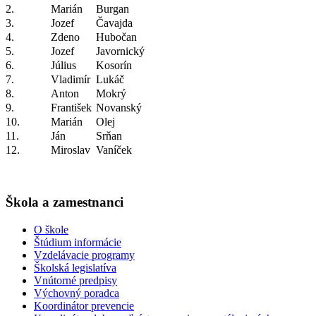
2.
Marián
Burgan
3.
Jozef
Čavajda
4.
Zdeno
Hubočan
5.
Jozef
Javornický
6.
Július
Kosorín
7.
Vladimír
Lukáč
8.
Anton
Mokrý
9.
František
Novanský
10.
Marián
Olej
11.
Ján
Srňan
12.
Miroslav
Vaníček
Škola a zamestnanci
O škole
Štúdium informácie
Vzdelávacie programy
Školská legislatíva
Vnútorné predpisy
Výchovný poradca
Koordinátor prevencie