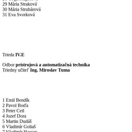
29 Mária Straková
30 Mária Struhárová
31 Eva Svorková
Trieda
IV.E
Odbor
prístrojová a automatizačná technika
Triedny učiteľ
Ing. Miroslav Tuma
1 Emil Bendík
2 Pavol Boďa
3 Peter Cetl
4 Jozef Dora
5 Martin Dudáš
6 Vladimír Goliaš
7 Vladimír Hauser