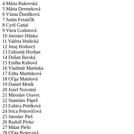
4 Mária Bukovská
5 Mária Dermeková
6 Vlasta Ďurdíková
7 Justin Ferančík
8 Cyril Gatial
9 Viera Godorová
10 Jaroslav Hlinka
11 Valéria Hnilická
12 Juraj Horkavý
13 Ľubomír Horňan
14 Dušan Ilavský
15 Emília Kubová
16 Vladimír Martinka
17 Edita Martinková
18 Oľga Matulová
19 Daniel Mrník
20 Jozef Novotný
21 Miroslav Oravec
22 Stanislav Pápeš
23 Ľubica Petríková
24 Ivica Petrovičová
25 Jaroslav Pieš
26 Rudolf Pivko
27 Milan Plešo
28 Oľga Regecová