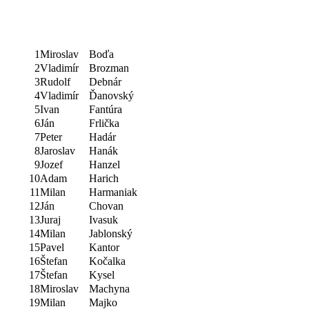
1
Miroslav
Boďa
2
Vladimír
Brozman
3
Rudolf
Debnár
4
Vladimír
Ďanovský
5
Ivan
Fantúra
6
Ján
Frlička
7
Peter
Hadár
8
Jaroslav
Hanák
9
Jozef
Hanzel
10
Adam
Harich
11
Milan
Harmaniak
12
Ján
Chovan
13
Juraj
Ivasuk
14
Milan
Jablonský
15
Pavel
Kantor
16
Štefan
Kočalka
17
Štefan
Kysel
18
Miroslav
Machyna
19
Milan
Majko