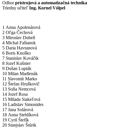
Odbor
prístrojová a automatizačná technika
Triedny učiteľ
Ing. Kornel Völpel
1 Anna Apolenárová
2 Oľga Čechová
3 Miroslav Dubeň
4 Michal Fašianok
5 Daria Havranová
6 Boris Knoško
7 Stanislav Kováčik
8 Jozef Kušnier
9 Dušan Lupták
10 Milan Madlenák
11 Slavomír Marko
12 Štefan Hruškovič
13 Soňa Nemcová
14 Jozef Rosa
15 Milada Siakeľová
16 Ladislav Simonides
17 Jana Solárová
18 Anna Stehlíková
19 Cyril Štefík
20 Stanislav Štúrik