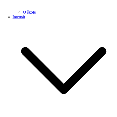
O škole
Internát