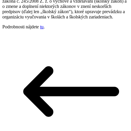
zákona č. 245/2008 Z. z. o výchove a vzdelávaní (školský zákon) a
o zmene a doplnení niektorých zákonov v znení neskorších
predpisov (ďalej len „školský zákon“), ktoré upravuje prevádzku a
organizáciu vyučovania v školách a školských zariadeniach.
Podrobnosti nájdete
tu
.