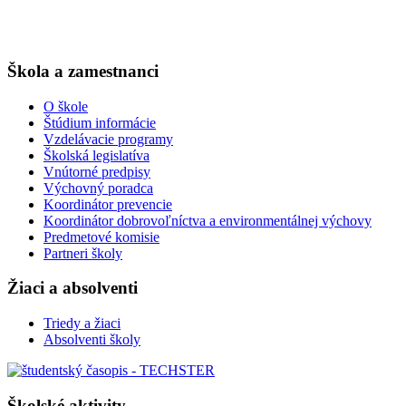
Škola a zamestnanci
O škole
Štúdium informácie
Vzdelávacie programy
Školská legislatíva
Vnútorné predpisy
Výchovný poradca
Koordinátor prevencie
Koordinátor dobrovoľníctva a environmentálnej výchovy
Predmetové komisie
Partneri školy
Žiaci a absolventi
Triedy a žiaci
Absolventi školy
Školské aktivity