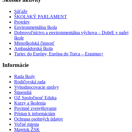
Súťaže
ŠKOLSKÝ PARLAMENT
Projekty
Environmentálna škola
Dobrovoľníctvo a environmentálna výchova – DobrE v našej
škole
Mimoškolská činnosť
Ambasádorská škola
Turiec do Európy, Európa do Turca – Erasmus+
Informácie
Rada školy
Rodičovská rada
Vyhodnocovacie správy
Štipendiá
OZ Spoločnosť Eduka
Kurzy a školenia
Povinné zverejňovanie
Prístup k informáciám
Ochrana osobných údajov
Voľné miesta
Majetok ŽSK