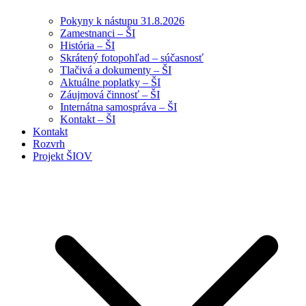
Pokyny k nástupu 31.8.2026
Zamestnanci – ŠI
História – ŠI
Skrátený fotopohľad – súčasnosť
Tlačivá a dokumenty – ŠI
Aktuálne poplatky – ŠI
Záujmová činnosť – ŠI
Internátna samospráva – ŠI
Kontakt – ŠI
Kontakt
Rozvrh
Projekt ŠIOV