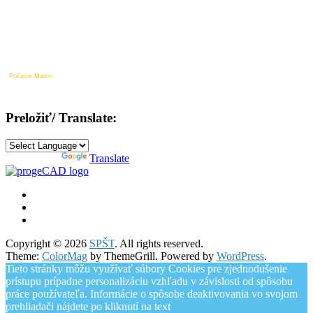
Počasie Martin
Preložiť/ Translate:
Powered by
Translate
Copyright © 2026
SPŠT
. All rights reserved.
Theme:
ColorMag
by ThemeGrill. Powered by
WordPress
.
Tieto stránky môžu využívať súbory Cookies pre zjednodušenie
prístupu prípadne personalizáciu vzhľadu v závislosti od spôsobu
práce používateľa. Informácie o spôsobe deaktivovania vo svojom
prehliadači nájdete po kliknutí na text