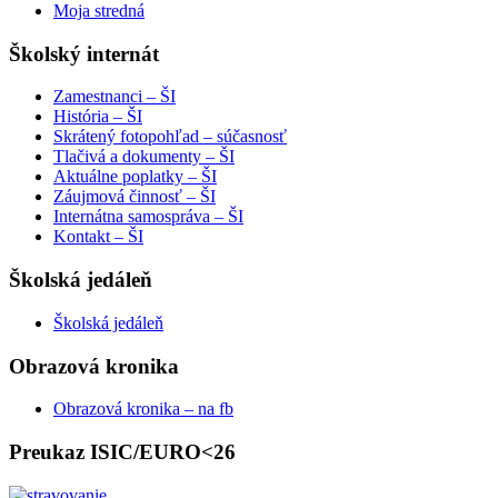
Moja stredná
Školský internát
Zamestnanci – ŠI
História – ŠI
Skrátený fotopohľad – súčasnosť
Tlačivá a dokumenty – ŠI
Aktuálne poplatky – ŠI
Záujmová činnosť – ŠI
Internátna samospráva – ŠI
Kontakt – ŠI
Školská jedáleň
Školská jedáleň
Obrazová kronika
Obrazová kronika – na fb
Preukaz ISIC/EURO<26