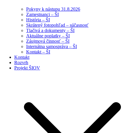
Pokyny k nástupu 31.8.2026
Zamestnanci – ŠI
História – ŠI
Skrátený fotopohľad – súčasnosť
Tlačivá a dokumenty – ŠI
Aktuálne poplatky – ŠI
Záujmová činnosť – ŠI
Internátna samospráva – ŠI
Kontakt – ŠI
Kontakt
Rozvrh
Projekt ŠIOV