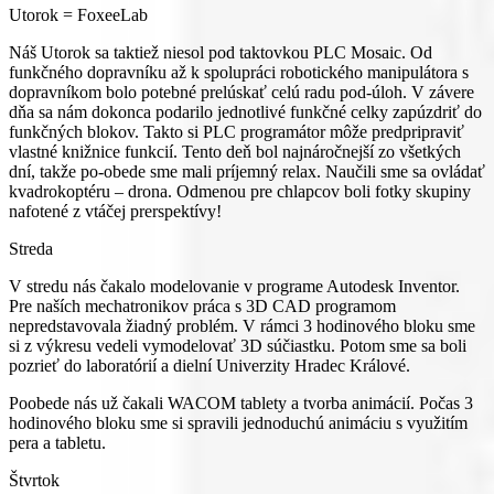
Utorok = FoxeeLab
Náš Utorok sa taktiež niesol pod taktovkou PLC Mosaic. Od
funkčného dopravníku až k spolupráci robotického manipulátora s
dopravníkom bolo potebné prelúskať celú radu pod-úloh. V závere
dňa sa nám dokonca podarilo jednotlivé funkčné celky zapúzdriť do
funkčných blokov. Takto si PLC programátor môže predpripraviť
vlastné knižnice funkcií. Tento deň bol najnáročnejší zo všetkých
dní, takže po-obede sme mali príjemný relax. Naučili sme sa ovládať
kvadrokoptéru – drona. Odmenou pre chlapcov boli fotky skupiny
nafotené z vtáčej prerspektívy!
Streda
V stredu nás čakalo modelovanie v programe Autodesk Inventor.
Pre naších mechatronikov práca s 3D CAD programom
nepredstavovala žiadný problém. V rámci 3 hodinového bloku sme
si z výkresu vedeli vymodelovať 3D súčiastku. Potom sme sa boli
pozrieť do laboratórií a dielní Univerzity Hradec Králové.
Poobede nás už čakali WACOM tablety a tvorba animácií. Počas 3
hodinového bloku sme si spravili jednoduchú animáciu s využitím
pera a tabletu.
Štvrtok