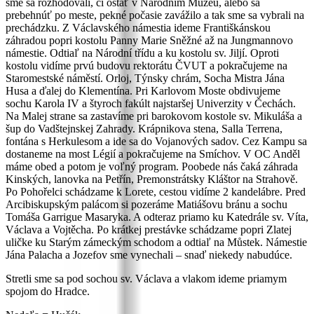
sme sa rozhodovali, či ostať v Národním Múzeu, alebo sa
prebehnúť po meste, pekné počasie zavážilo a tak sme sa vybrali na
prechádzku. Z Václavského námestia ideme Františkánskou
záhradou popri kostolu Panny Marie Sněžné až na Jungmannovo
námestie. Odtiaľ na Národní třídu a ku kostolu sv. Jiljí. Oproti
kostolu vidíme prvú budovu rektorátu ČVUT a pokračujeme na
Staromestské náměstí. Orloj, Týnsky chrám, Socha Mistra Jána
Husa a ďalej do Klementína. Pri Karlovom Moste obdivujeme
sochu Karola IV a štyroch fakúlt najstaršej Univerzity v Čechách.
Na Malej strane sa zastavíme pri barokovom kostole sv. Mikuláša a
šup do Vadštejnskej Zahrady. Krápnikova stena, Salla Terrena,
fontána s Herkulesom a ide sa do Vojanových sadov. Cez Kampu sa
dostaneme na most Légií a pokračujeme na Smíchov. V OC Anděl
máme obed a potom je voľný program. Poobede nás čaká záhrada
Kinských, lanovka na Petřín, Premonstrátsky Kláštor na Strahově.
Po Pohořelci schádzame k Lorete, cestou vidíme 2 kandelábre. Pred
Arcibiskupským palácom si pozeráme Matiášovu bránu a sochu
Tomáša Garrigue Masaryka. A odteraz priamo ku Katedrále sv. Víta,
Václava a Vojtěcha. Po krátkej prestávke schádzame popri Zlatej
uličke ku Starým zámeckým schodom a odtiaľ na Můstek. Námestie
Jána Palacha a Jozefov sme vynechali – snaď niekedy nabudúce.
Stretli sme sa pod sochou sv. Václava a vlakom ideme priamym
spojom do Hradce.