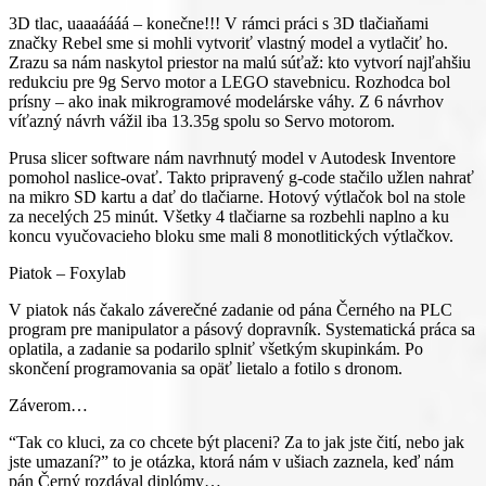
3D tlac, uaaaáááá – konečne!!! V rámci práci s 3D tlačiaňami
značky Rebel sme si mohli vytvoriť vlastný model a vytlačiť ho.
Zrazu sa nám naskytol priestor na malú súťaž: kto vytvorí najľahšiu
redukciu pre 9g Servo motor a LEGO stavebnicu. Rozhodca bol
prísny – ako inak mikrogramové modelárske váhy. Z 6 návrhov
víťazný návrh vážil iba 13.35g spolu so Servo motorom.
Prusa slicer software nám navrhnutý model v Autodesk Inventore
pomohol naslice-ovať. Takto pripravený g-code stačilo užlen nahrať
na mikro SD kartu a dať do tlačiarne. Hotový výtlačok bol na stole
za necelých 25 minút. Všetky 4 tlačiarne sa rozbehli naplno a ku
koncu vyučovacieho bloku sme mali 8 monotlitických výtlačkov.
Piatok – Foxylab
V piatok nás čakalo záverečné zadanie od pána Černého na PLC
program pre manipulator a pásový dopravník. Systematická práca sa
oplatila, a zadanie sa podarilo splniť všetkým skupinkám. Po
skončení programovania sa opäť lietalo a fotilo s dronom.
Záverom…
“Tak co kluci, za co chcete být placeni? Za to jak jste čití, nebo jak
jste umazaní?” to je otázka, ktorá nám v ušiach zaznela, keď nám
pán Černý rozdával diplómy…