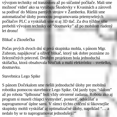
vývojom techniky od tranzistoru až po súčastné počítače. Mali sme
možnosť vidieť ako sa vyrábaju Škodovky v Kvasinách a zároveň
sa podívať do Múzea parných strojov v Žamberku. Riešili sme
automatizačné úlohy pomocou programovania priemyselných
počítačov PLC a vyskúšali sme si aj 3D tlač. Za dva týždne sme
prebehli vývojom techniky od “doutnavky” až po mobilom riadený
let dronu!
Blikač a Zkoušečka
Počas prvých dvoch dní si prvá skupinka mohla, s pánom Mgr.
Zubrom, napájkovať a oživiť blikač, ktorý tak dobre poznáme zo
železničných priecestí. Druhým projektom bola jednoduchá
skúšačka, ktorá obsahovala bzučiak a malú elektrónku – svetielko,
doutnavku.
Stavebnica Lego Spike
S pánom Dočekalom sme riešili jednoduché úlohy pre mobilnú
robotiku pomocou stavebnice Lego Spike. Od jazdy typu “slalom”
až po robota “šplhouna” boli vždy otvorené zadania. Robota ako aj
program si museli chlapci vymyslieť, postaviť, odskúšať a
naprogramovať úplne sami. V rámci týchto cvičení si šikovnejšie
skupinky mohli vyskúšať aj optimalizačné úlohy, napríklad “… a
nedalo by se to naprogramovat jednodušeji?”