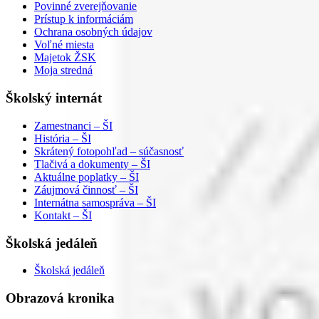
Povinné zverejňovanie
Prístup k informáciám
Ochrana osobných údajov
Voľné miesta
Majetok ŽSK
Moja stredná
Školský internát
Zamestnanci – ŠI
História – ŠI
Skrátený fotopohľad – súčasnosť
Tlačivá a dokumenty – ŠI
Aktuálne poplatky – ŠI
Záujmová činnosť – ŠI
Internátna samospráva – ŠI
Kontakt – ŠI
Školská jedáleň
Školská jedáleň
Obrazová kronika