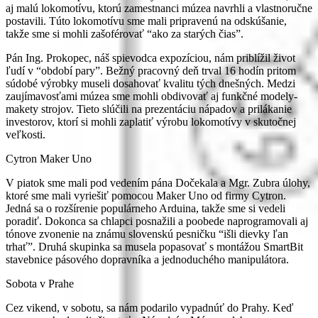
aj malú lokomotívu, ktorú zamestnanci múzea navrhli a vlastnoručne
postavili. Túto lokomotívu sme mali pripravenú na odskúšanie,
takže sme si mohli zašoférovať “ako za starých čias”.
Pán Ing. Prokopec, náš spievodca expozíciou, nám priblížil život
ľudí v “období pary”. Bežný pracovný deň trval 16 hodín pritom
súdobé výrobky museli dosahovať kvalitu tých dnešných. Medzi
zaujímavosťami múzea sme mohli obdivovať aj funkčné modely-
makety strojov. Tieto slúčili na prezentáciu nápadov a prilákanie
investorov, ktorí si mohli zaplatiť výrobu lokomotívy v skutočnej
veľkosti.
Cytron Maker Uno
V piatok sme mali pod vedením pána Dočekala a Mgr. Zubra úlohy,
ktoré sme mali vyriešiť pomocou Maker Uno od firmy Cytron.
Jedná sa o rozšírenie populárneho Arduina, takže sme si vedeli
poradiť. Dokonca sa chlapci posnažili a poobede naprogramovali aj
tónove zvonenie na známu slovenskú pesničku “išli dievky ľan
trhať”. Druhá skupinka sa musela popasovať s montážou SmartBit
stavebnice pásového dopravníka a jednoduchého manipulátora.
Sobota v Prahe
Cez vikend, v sobotu, sa nám podarilo vypadnúť do Prahy. Keď