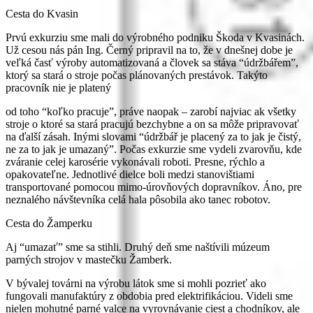
Cesta do Kvasin
Prvú exkurziu sme mali do výrobného podniku Škoda v Kvasinách.
Už cesou nás pán Ing. Černý pripravil na to, že v dnešnej dobe je
veľká časť výroby automatizovaná a človek sa stáva “údržbářem”,
ktorý sa stará o stroje počas plánovaných prestávok. Takýto
pracovník nie je platený
od toho “koľko pracuje”, práve naopak – zarobí najviac ak všetky
stroje o ktoré sa stará pracujú bezchybne a on sa môže pripravovať
na ďalší zásah. Inými slovami “údržbář je placený za to jak je čistý,
ne za to jak je umazaný”. Počas exkurzie sme vydeli zvarovňu, kde
zváranie celej karosérie vykonávali roboti. Presne, rýchlo a
opakovateľne. Jednotlivé dielce boli medzi stanovištiami
transportované pomocou mimo-úrovňových dopravníkov. Áno, pre
neznalého návštevníka celá hala pôsobila ako tanec robotov.
Cesta do Žamperku
Aj “umazať” sme sa stihli. Druhý deň sme naštívili múzeum
parných strojov v mastečku Žamberk.
V bývalej továrni na výrobu látok sme si mohli pozrieť ako
fungovali manufaktúry z obdobia pred elektrifikáciou. Videli sme
nielen mohutné parné valce na vyrovnávanie ciest a chodníkov, ale