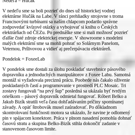
Nedeľa = Hučák
V nedeľu sme sa boli pozrieť do dnes už historickej vodnej
elektrárne Hučák na Labe. V ránci prehliadky strojovne s troma
Francisovými turbínami sa naším chlapcom podarilo správne
zodpovedať kvízové otázky a vybojovať si knihu o Českých
elektrárňach od ČEZu. Po prednáške sme si mali možnosť pozrieť
ďalšie čisté zdroje elektrickej energie. V showroome s modelmi
malých elektrární sme sa mohli pohrať so Solárnym Panelom,
Veternou, Prílivovou a vidieť aj prečerpávaciu elektráreň.
Pondelok = FoxeeLab
V pondelok sme dostali za úlohu poskladať stavebnice pásového
dopravníku a jednoduchých manipulátorov z Foxee Labu. Samotná
montáž si vyžadovala preciznú prácu. Poobede nás čakalo oživenie
poskladaných častí a programovanie v prostredí PLC Mosaic. Tri
zostavy fungovali “na prvý šup” posledná sa ukázala byť tvrdým
orieškom – pásový dopravník odmietal fungovať. Róbert Belko a
Jakub Bizík stratili veľa času dohľadávaním príčiny spomínanej
závady. A opäť štrobovák musel zaúradovať. Po dôkladnom
skontrolovaní funkčnosti motora sa ukázalo, že navine je odlomený
pin v spájacom konektore. Práca v plnom nasadení pomohla dohnať
časovú stratu a skupina Belko-Bizík stihla dokončiť zadanie v
stanovenom časovom limite.