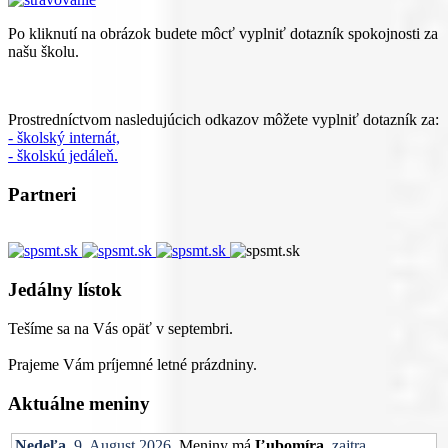
Po kliknutí na obrázok budete môcť vyplniť dotazník spokojnosti za
našu školu.
Prostredníctvom nasledujúcich odkazov môžete vyplniť dotazník za:
- školský internát,
- školskú jedáleň.
Partneri
Jedálny lístok
Tešíme sa na Vás opäť v septembri.
Prajeme Vám príjemné letné prázdniny.
Aktuálne meniny
Nedeľa
, 9. August 2026.
Meniny má
Ľubomíra
, zajtra