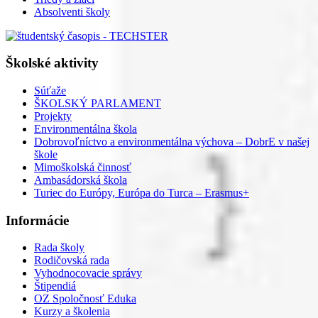
Absolventi školy
Školské aktivity
Súťaže
ŠKOLSKÝ PARLAMENT
Projekty
Environmentálna škola
Dobrovoľníctvo a environmentálna výchova – DobrE v našej
škole
Mimoškolská činnosť
Ambasádorská škola
Turiec do Európy, Európa do Turca – Erasmus+
Informácie
Rada školy
Rodičovská rada
Vyhodnocovacie správy
Štipendiá
OZ Spoločnosť Eduka
Kurzy a školenia