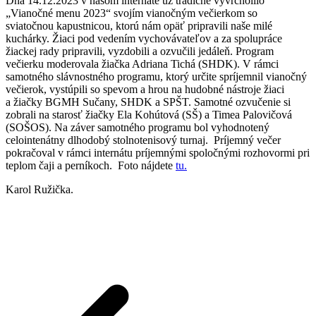
Dňa 14.12.2023 v našom internáte už tradične vyvrcholilo
„Vianočné menu 2023“ svojím vianočným večierkom so
sviatočnou kapustnicou, ktorú nám opäť pripravili naše milé
kuchárky. Žiaci pod vedením vychovávateľov a za spolupráce
žiackej rady pripravili, vyzdobili a ozvučili jedáleň. Program
večierku moderovala žiačka Adriana Tichá (SHDK). V rámci
samotného slávnostného programu, ktorý určite spríjemnil vianočný
večierok, vystúpili so spevom a hrou na hudobné nástroje žiaci
a žiačky BGMH Sučany, SHDK a SPŠT. Samotné ozvučenie si
zobrali na starosť žiačky Ela Kohútová (SŠ) a Timea Palovičová
(SOŠOS). Na záver samotného programu bol vyhodnotený
celointenátny dlhodobý stolnotenisový turnaj. Príjemný večer
pokračoval v rámci internátu príjemnými spoločnými rozhovormi pri
teplom čaji a perníkoch. Foto nájdete
tu.
Karol Ružička.