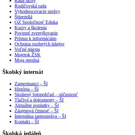
Rada školy
Rodičovská rada
Vyhodnocovacie správy
Štipendiá
OZ Spoločnosť Eduka
Kurzy a školenia
Povinné zverejňovanie
Prístup k informáciám
Ochrana osobných údajov
Voľné miesta
Majetok ŽSK
Moja stredná
Školský internát
Zamestnanci – ŠI
História – ŠI
Skrátený fotopohľad – súčasnosť
Tlačivá a dokumenty – ŠI
Aktuálne poplatky – ŠI
Záujmová činnosť – ŠI
Internátna samospráva – ŠI
Kontakt – ŠI
Školská jedáleň