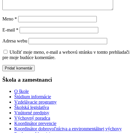
Meno
*
E-mail
*
Adresa webu
Uložiť moje meno, e-mail a webovú stránku v tomto prehliadači
pre moje budúce komentáre.
Škola a zamestnanci
O škole
Štúdium informácie
Vzdelávacie programy
Školská legislatíva
Vnútorné predpisy
Výchovný poradca
Koordinátor prevencie
Koordinátor dobrovoľníctva a environmentálnej výchovy