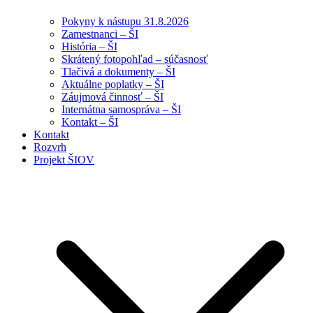
Pokyny k nástupu 31.8.2026
Zamestnanci – ŠI
História – ŠI
Skrátený fotopohľad – súčasnosť
Tlačivá a dokumenty – ŠI
Aktuálne poplatky – ŠI
Záujmová činnosť – ŠI
Internátna samospráva – ŠI
Kontakt – ŠI
Kontakt
Rozvrh
Projekt ŠIOV