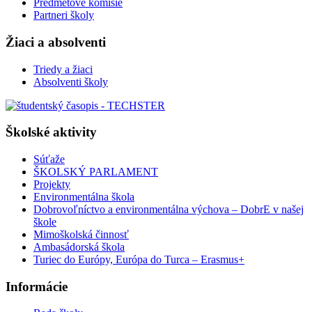
Predmetové komisie
Partneri školy
Žiaci a absolventi
Triedy a žiaci
Absolventi školy
Školské aktivity
Súťaže
ŠKOLSKÝ PARLAMENT
Projekty
Environmentálna škola
Dobrovoľníctvo a environmentálna výchova – DobrE v našej
škole
Mimoškolská činnosť
Ambasádorská škola
Turiec do Európy, Európa do Turca – Erasmus+
Informácie