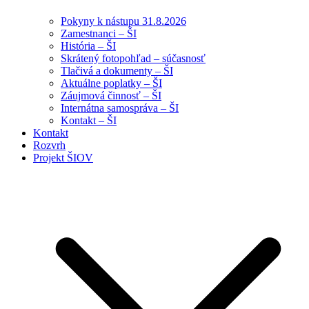
Pokyny k nástupu 31.8.2026
Zamestnanci – ŠI
História – ŠI
Skrátený fotopohľad – súčasnosť
Tlačivá a dokumenty – ŠI
Aktuálne poplatky – ŠI
Záujmová činnosť – ŠI
Internátna samospráva – ŠI
Kontakt – ŠI
Kontakt
Rozvrh
Projekt ŠIOV