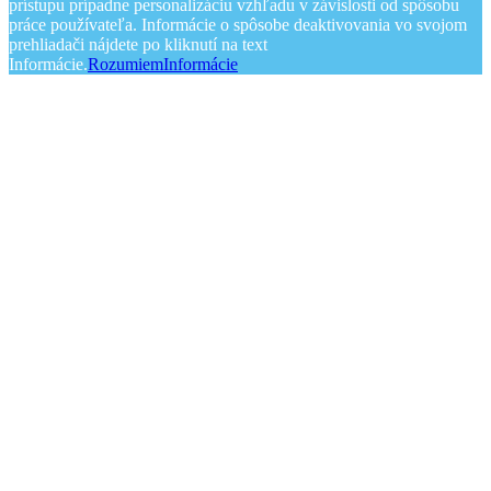
prístupu prípadne personalizáciu vzhľadu v závislosti od spôsobu
práce používateľa. Informácie o spôsobe deaktivovania vo svojom
prehliadači nájdete po kliknutí na text
Informácie.
Rozumiem
Informácie