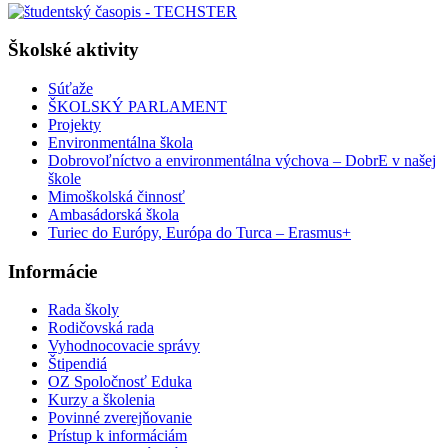
Školské aktivity
Súťaže
ŠKOLSKÝ PARLAMENT
Projekty
Environmentálna škola
Dobrovoľníctvo a environmentálna výchova – DobrE v našej
škole
Mimoškolská činnosť
Ambasádorská škola
Turiec do Európy, Európa do Turca – Erasmus+
Informácie
Rada školy
Rodičovská rada
Vyhodnocovacie správy
Štipendiá
OZ Spoločnosť Eduka
Kurzy a školenia
Povinné zverejňovanie
Prístup k informáciám