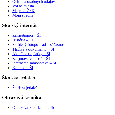
Ochrana osobných údajov
Voľné miesta
Majetok ŽSK
Moja stredná
Školský internát
Zamestnanci – ŠI
História – ŠI
Skrátený fotopohľad – súčasnosť
Tlačivá a dokumenty – ŠI
Aktuálne poplatky – ŠI
Záujmová činnosť – ŠI
Internátna samospráva – ŠI
Kontakt – ŠI
Školská jedáleň
Školská jedáleň
Obrazová kronika
Obrazová kronika – na fb