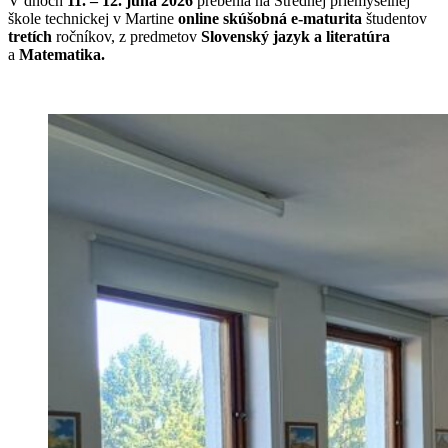
V dňoch
11. – 12. júna 2026
prebehla na Strednej priemyselnej
škole technickej v Martine
online skúšobná e-maturita
študentov
tretích
ročníkov, z predmetov
Slovenský jazyk a literatúra
a
Matematika.