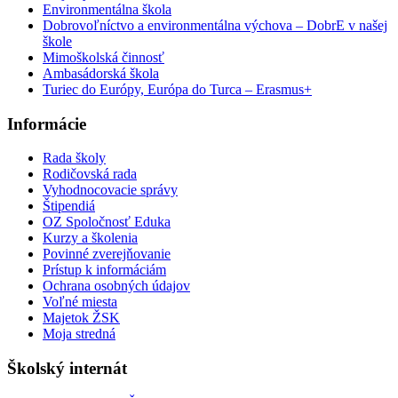
Environmentálna škola
Dobrovoľníctvo a environmentálna výchova – DobrE v našej
škole
Mimoškolská činnosť
Ambasádorská škola
Turiec do Európy, Európa do Turca – Erasmus+
Informácie
Rada školy
Rodičovská rada
Vyhodnocovacie správy
Štipendiá
OZ Spoločnosť Eduka
Kurzy a školenia
Povinné zverejňovanie
Prístup k informáciám
Ochrana osobných údajov
Voľné miesta
Majetok ŽSK
Moja stredná
Školský internát