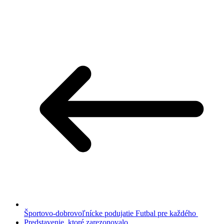
Športovo-dobrovoľnícke podujatie Futbal pre každého
Predstavenie, ktoré zarezonovalo…