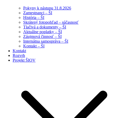
Pokyny k nástupu 31.8.2026
Zamestnanci – ŠI
História – ŠI
Skrátený fotopohľad – súčasnosť
Tlačivá a dokumenty – ŠI
Aktuálne poplatky – ŠI
Záujmová činnosť – ŠI
Internátna samospráva – ŠI
Kontakt – ŠI
Kontakt
Rozvrh
Projekt ŠIOV