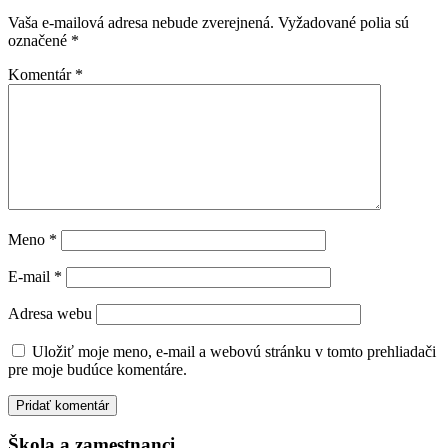
Vaša e-mailová adresa nebude zverejnená.
Vyžadované polia sú
označené
*
Komentár
*
Meno
*
E-mail
*
Adresa webu
Uložiť moje meno, e-mail a webovú stránku v tomto prehliadači
pre moje budúce komentáre.
Škola a zamestnanci