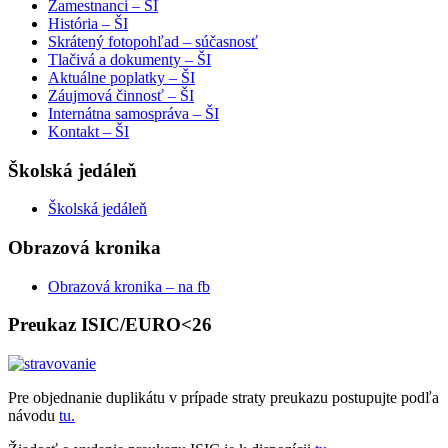
Zamestnanci – ŠI
História – ŠI
Skrátený fotopohľad – súčasnosť
Tlačivá a dokumenty – ŠI
Aktuálne poplatky – ŠI
Záujmová činnosť – ŠI
Internátna samospráva – ŠI
Kontakt – ŠI
Školská jedáleň
Školská jedáleň
Obrazová kronika
Obrazová kronika – na fb
Preukaz ISIC/EURO<26
Pre objednanie duplikátu v prípade straty preukazu postupujte podľa
návodu
tu.