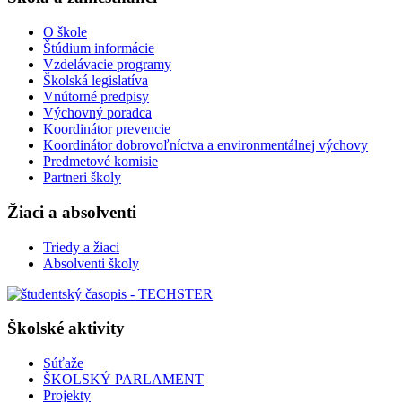
O škole
Štúdium informácie
Vzdelávacie programy
Školská legislatíva
Vnútorné predpisy
Výchovný poradca
Koordinátor prevencie
Koordinátor dobrovoľníctva a environmentálnej výchovy
Predmetové komisie
Partneri školy
Žiaci a absolventi
Triedy a žiaci
Absolventi školy
Školské aktivity
Súťaže
ŠKOLSKÝ PARLAMENT
Projekty