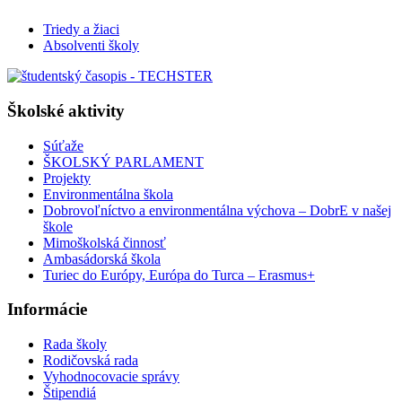
Triedy a žiaci
Absolventi školy
Školské aktivity
Súťaže
ŠKOLSKÝ PARLAMENT
Projekty
Environmentálna škola
Dobrovoľníctvo a environmentálna výchova – DobrE v našej
škole
Mimoškolská činnosť
Ambasádorská škola
Turiec do Európy, Európa do Turca – Erasmus+
Informácie
Rada školy
Rodičovská rada
Vyhodnocovacie správy
Štipendiá