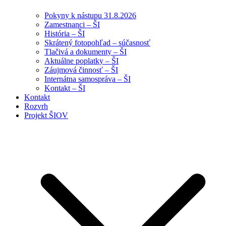
Pokyny k nástupu 31.8.2026
Zamestnanci – ŠI
História – ŠI
Skrátený fotopohľad – súčasnosť
Tlačivá a dokumenty – ŠI
Aktuálne poplatky – ŠI
Záujmová činnosť – ŠI
Internátna samospráva – ŠI
Kontakt – ŠI
Kontakt
Rozvrh
Projekt ŠIOV