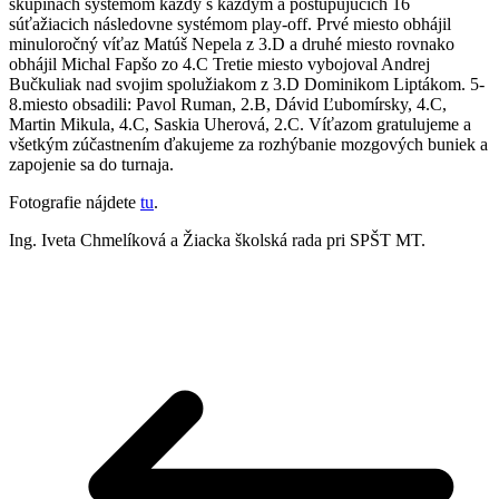
skupinách systémom každý s každým a postupujúcich 16
súťažiacich následovne systémom play-off. Prvé miesto obhájil
minuloročný víťaz Matúš Nepela z 3.D a druhé miesto rovnako
obhájil Michal Fapšo zo 4.C Tretie miesto vybojoval Andrej
Bučkuliak nad svojim spolužiakom z 3.D Dominikom Liptákom. 5-
8.miesto obsadili: Pavol Ruman, 2.B, Dávid Ľubomírsky, 4.C,
Martin Mikula, 4.C, Saskia Uherová, 2.C. Víťazom gratulujeme a
všetkým zúčastnením ďakujeme za rozhýbanie mozgových buniek a
zapojenie sa do turnaja.
Fotografie nájdete
tu
.
Ing. Iveta Chmelíková a Žiacka školská rada pri SPŠT MT.