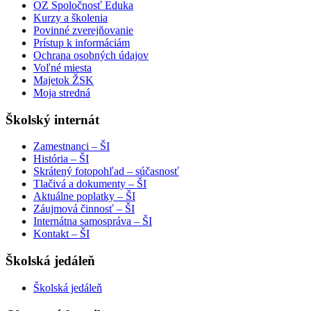
OZ Spoločnosť Eduka
Kurzy a školenia
Povinné zverejňovanie
Prístup k informáciám
Ochrana osobných údajov
Voľné miesta
Majetok ŽSK
Moja stredná
Školský internát
Zamestnanci – ŠI
História – ŠI
Skrátený fotopohľad – súčasnosť
Tlačivá a dokumenty – ŠI
Aktuálne poplatky – ŠI
Záujmová činnosť – ŠI
Internátna samospráva – ŠI
Kontakt – ŠI
Školská jedáleň
Školská jedáleň