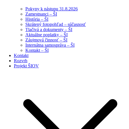
Pokyny k nástupu 31.8.2026
Zamestnanci – ŠI
História – ŠI
Skrátený fotopohľad – súčasnosť
Tlačivá a dokumenty – ŠI
Aktuálne poplatky – ŠI
Záujmová činnosť – ŠI
Internátna samospráva – ŠI
Kontakt – ŠI
Kontakt
Rozvrh
Projekt ŠIOV