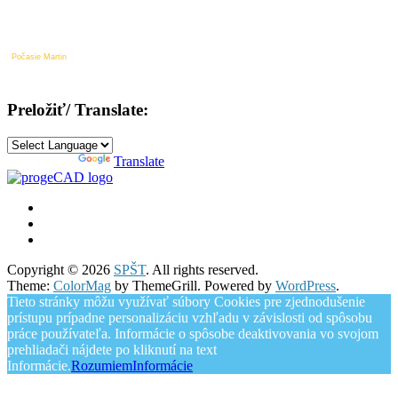
Počasie Martin
Preložiť/ Translate:
Powered by
Translate
Copyright © 2026
SPŠT
. All rights reserved.
Theme:
ColorMag
by ThemeGrill. Powered by
WordPress
.
Tieto stránky môžu využívať súbory Cookies pre zjednodušenie
prístupu prípadne personalizáciu vzhľadu v závislosti od spôsobu
práce používateľa. Informácie o spôsobe deaktivovania vo svojom
prehliadači nájdete po kliknutí na text
Informácie.
Rozumiem
Informácie