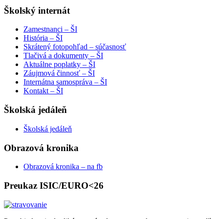
Školský internát
Zamestnanci – ŠI
História – ŠI
Skrátený fotopohľad – súčasnosť
Tlačivá a dokumenty – ŠI
Aktuálne poplatky – ŠI
Záujmová činnosť – ŠI
Internátna samospráva – ŠI
Kontakt – ŠI
Školská jedáleň
Školská jedáleň
Obrazová kronika
Obrazová kronika – na fb
Preukaz ISIC/EURO<26