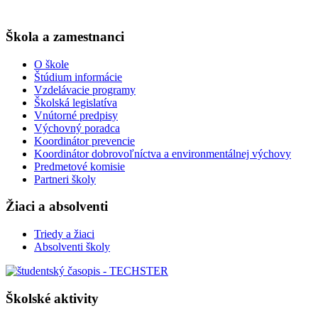
Škola a zamestnanci
O škole
Štúdium informácie
Vzdelávacie programy
Školská legislatíva
Vnútorné predpisy
Výchovný poradca
Koordinátor prevencie
Koordinátor dobrovoľníctva a environmentálnej výchovy
Predmetové komisie
Partneri školy
Žiaci a absolventi
Triedy a žiaci
Absolventi školy
Školské aktivity