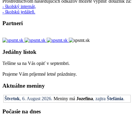
Prostredníctvom nasledujúcich odkazov môžete vyplniť dotazník za:
- školský internát,
- školskú jedáleň.
Partneri
Jedálny lístok
Tešíme sa na Vás opäť v septembri.
Prajeme Vám príjemné letné prázdniny.
Aktuálne meniny
Štvrtok
, 6. August 2026.
Meniny má
Jozefína
, zajtra
Štefánia
.
Počasie na dnes