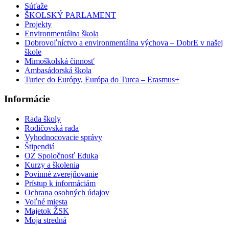
Súťaže
ŠKOLSKÝ PARLAMENT
Projekty
Environmentálna škola
Dobrovoľníctvo a environmentálna výchova – DobrE v našej
škole
Mimoškolská činnosť
Ambasádorská škola
Turiec do Európy, Európa do Turca – Erasmus+
Informácie
Rada školy
Rodičovská rada
Vyhodnocovacie správy
Štipendiá
OZ Spoločnosť Eduka
Kurzy a školenia
Povinné zverejňovanie
Prístup k informáciám
Ochrana osobných údajov
Voľné miesta
Majetok ŽSK
Moja stredná