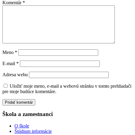
Komentár
*
Meno
*
E-mail
*
Adresa webu
Uložiť moje meno, e-mail a webovú stránku v tomto prehliadači
pre moje budúce komentáre.
Škola a zamestnanci
O škole
Štúdium informácie