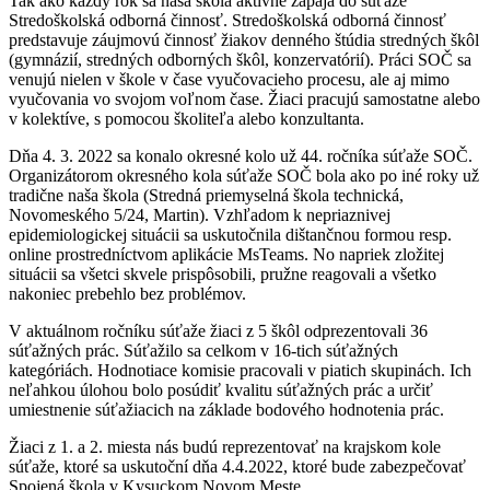
Tak ako každý rok sa naša škola aktívne zapája do súťaže
Stredoškolská odborná činnosť. Stredoškolská odborná činnosť
predstavuje záujmovú činnosť žiakov denného štúdia stredných škôl
(gymnázií, stredných odborných škôl, konzervatórií). Práci SOČ sa
venujú nielen v škole v čase vyučovacieho procesu, ale aj mimo
vyučovania vo svojom voľnom čase. Žiaci pracujú samostatne alebo
v kolektíve, s pomocou školiteľa alebo konzultanta.
Dňa 4. 3. 2022 sa konalo okresné kolo už 44. ročníka súťaže SOČ.
Organizátorom okresného kola súťaže SOČ bola ako po iné roky už
tradične naša škola (Stredná priemyselná škola technická,
Novomeského 5/24, Martin). Vzhľadom k nepriaznivej
epidemiologickej situácii sa uskutočnila dištančnou formou resp.
online prostredníctvom aplikácie MsTeams. No napriek zložitej
situácii sa všetci skvele prispôsobili, pružne reagovali a všetko
nakoniec prebehlo bez problémov.
V aktuálnom ročníku súťaže žiaci z 5 škôl odprezentovali 36
súťažných prác. Súťažilo sa celkom v 16-tich súťažných
kategóriách. Hodnotiace komisie pracovali v piatich skupinách. Ich
neľahkou úlohou bolo posúdiť kvalitu súťažných prác a určiť
umiestnenie súťažiacich na základe bodového hodnotenia prác.
Žiaci z 1. a 2. miesta nás budú reprezentovať na krajskom kole
súťaže, ktoré sa uskutoční dňa 4.4.2022, ktoré bude zabezpečovať
Spojená škola v Kysuckom Novom Meste.