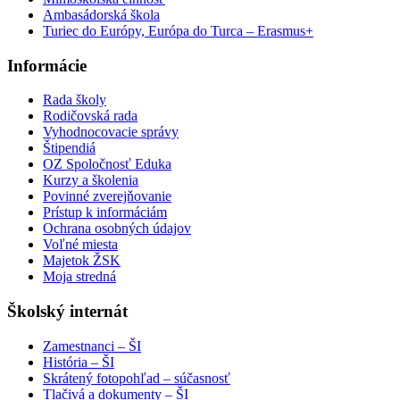
Ambasádorská škola
Turiec do Európy, Európa do Turca – Erasmus+
Informácie
Rada školy
Rodičovská rada
Vyhodnocovacie správy
Štipendiá
OZ Spoločnosť Eduka
Kurzy a školenia
Povinné zverejňovanie
Prístup k informáciám
Ochrana osobných údajov
Voľné miesta
Majetok ŽSK
Moja stredná
Školský internát
Zamestnanci – ŠI
História – ŠI
Skrátený fotopohľad – súčasnosť
Tlačivá a dokumenty – ŠI