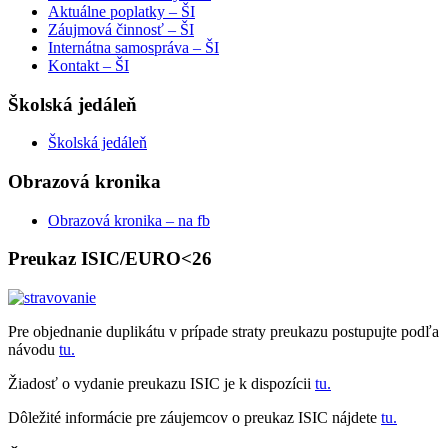
Aktuálne poplatky – ŠI
Záujmová činnosť – ŠI
Internátna samospráva – ŠI
Kontakt – ŠI
Školská jedáleň
Školská jedáleň
Obrazová kronika
Obrazová kronika – na fb
Preukaz ISIC/EURO<26
Pre objednanie duplikátu v prípade straty preukazu postupujte podľa
návodu
tu.
Žiadosť o vydanie preukazu ISIC je k dispozícii
tu.
Dôležité informácie pre záujemcov o preukaz ISIC nájdete
tu.