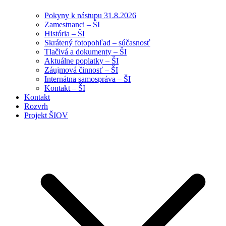
Pokyny k nástupu 31.8.2026
Zamestnanci – ŠI
História – ŠI
Skrátený fotopohľad – súčasnosť
Tlačivá a dokumenty – ŠI
Aktuálne poplatky – ŠI
Záujmová činnosť – ŠI
Internátna samospráva – ŠI
Kontakt – ŠI
Kontakt
Rozvrh
Projekt ŠIOV