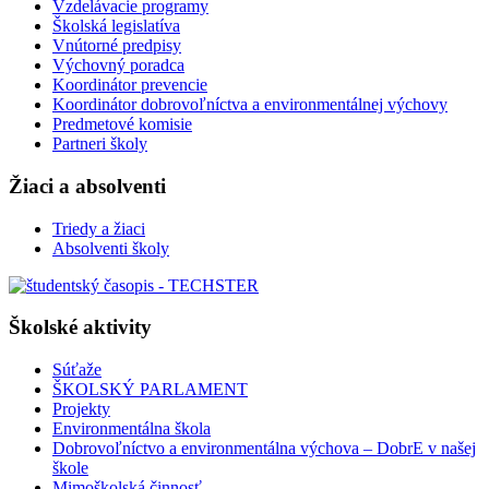
Vzdelávacie programy
Školská legislatíva
Vnútorné predpisy
Výchovný poradca
Koordinátor prevencie
Koordinátor dobrovoľníctva a environmentálnej výchovy
Predmetové komisie
Partneri školy
Žiaci a absolventi
Triedy a žiaci
Absolventi školy
Školské aktivity
Súťaže
ŠKOLSKÝ PARLAMENT
Projekty
Environmentálna škola
Dobrovoľníctvo a environmentálna výchova – DobrE v našej
škole
Mimoškolská činnosť