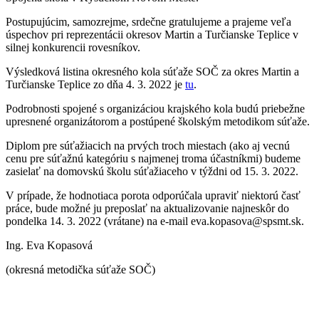
Postupujúcim, samozrejme, srdečne gratulujeme a prajeme veľa
úspechov pri reprezentácii okresov Martin a Turčianske Teplice v
silnej konkurencii rovesníkov.
Výsledková listina okresného kola súťaže SOČ za okres Martin a
Turčianske Teplice zo dňa 4. 3. 2022 je
tu
.
Podrobnosti spojené s organizáciou krajského kola budú priebežne
upresnené organizátorom a postúpené školským metodikom súťaže.
Diplom pre súťažiacich na prvých troch miestach (ako aj vecnú
cenu pre súťažnú kategóriu s najmenej troma účastníkmi) budeme
zasielať na domovskú školu súťažiaceho v týždni od 15. 3. 2022.
V prípade, že hodnotiaca porota odporúčala upraviť niektorú časť
práce, bude možné ju preposlať na aktualizovanie najneskôr do
pondelka 14. 3. 2022 (vrátane) na e-mail eva.kopasova@spsmt.sk.
Ing. Eva Kopasová
(okresná metodička súťaže SOČ)